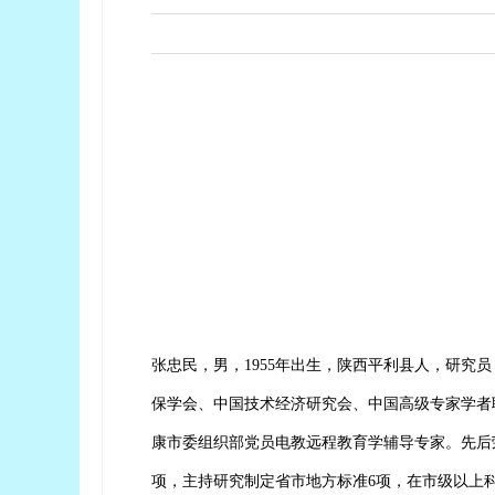
张忠民，男，1955年出生，陕西平利县人，研
保学会、中国技术经济研究会、中国高级专家学者
康市委组织部党员电教远程教育学辅导专家。先后荣
项，主持研究制定省市地方标准6项，在市级以上科