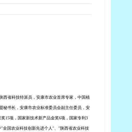
，陕西省科技特派员，安康市农业首席专家，中国植
盟秘书长，安康市农业标准委员会副主任委员，安
奖15项，国家新技术新产品金奖6项，国家专利3
予"全国农业科技创新先进个人"、"陕西省农业科技