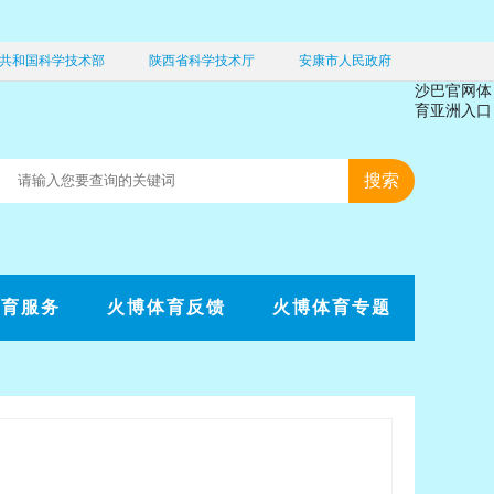
共和国科学技术部
陕西省科学技术厅
安康市人民政府
沙巴官网体
育亚洲入口
体育服务
火博体育反馈
火博体育专题