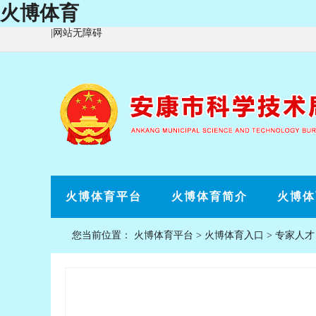
火博体育
|
网站无障碍
火博体育平台
火博体育简介
火博体
您当前位置：
火博体育平台
>
火博体育入口
>
专家人才