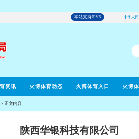
本站支持IPV6
中华人民
育资讯
火博体育动态
火博体育入口
火博
> 正文内容
陕西华银科技有限公司