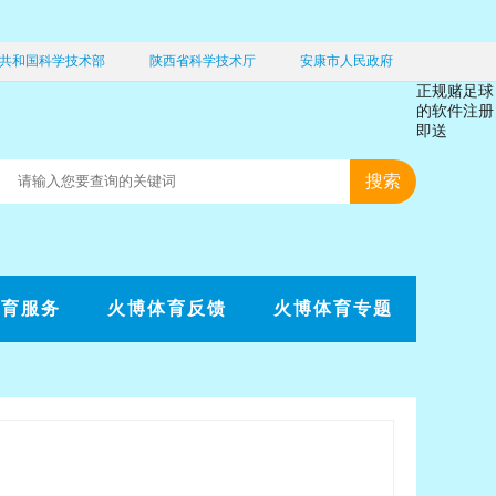
共和国科学技术部
陕西省科学技术厅
安康市人民政府
正规赌足球
的软件注册
即送
体育服务
火博体育反馈
火博体育专题