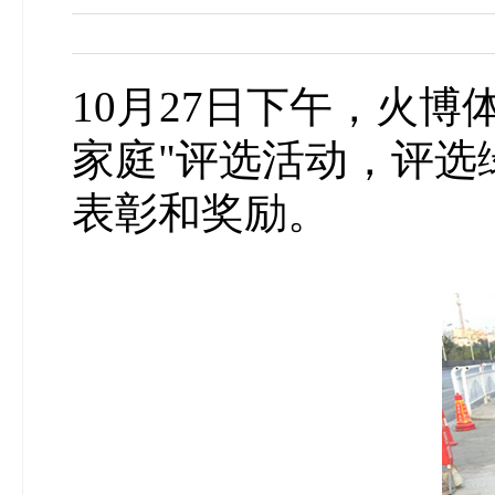
10月27日下午，火
家庭"评选活动，评选
表彰和奖励。