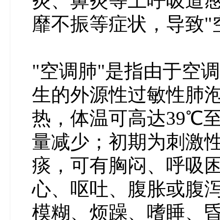
炎、鼻炎等上呼吸道
靡不振等症状，导致"
"空调肺"是指由于空
生的外源性过敏性肺
热，体温可高达39℃
量减少；初期为刺激
痰，可有胸闷、呼吸
心、呕吐、腹胀或腹
模糊、烦躁、嗜睡、