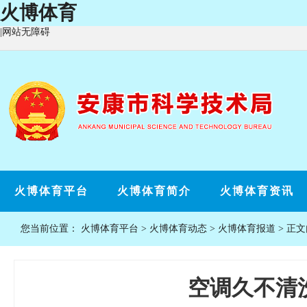
火博体育
|
网站无障碍
火博体育平台
火博体育简介
火博体育资讯
您当前位置：
火博体育平台
>
火博体育动态
>
火博体育报道
> 正
空调久不清