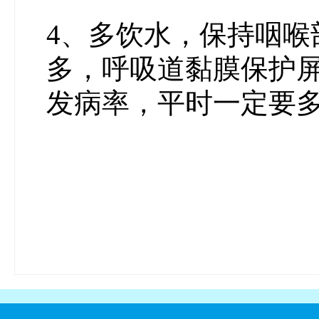
4、多饮水，保持咽喉
多，呼吸道黏膜保护
发病率，平时一定要