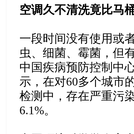
空调久不清洗竟比马
一段时间没有使用或
虫、细菌、霉菌，但
中国疾病预防控制中
示，在对60多个城市
检测中，存在严重污染
6.1%。