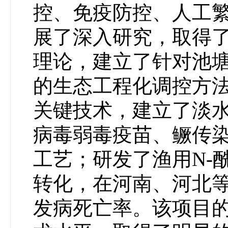
控、免疫防控、人工
展了深入研究，取得
理论，建立了针对池
的生态工程化调控方
关键技术，建立了淡
病毒弱毒疫苗、鳜传
工艺；研发了渔用N-
转化，在河南、河北
发病死亡率。该项目