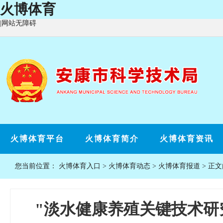
火博体育
|
网站无障碍
火博体育平台
火博体育简介
火博体育资讯
您当前位置：
火博体育入口
>
火博体育动态
>
火博体育报道
> 正
"淡水健康养殖关键技术研