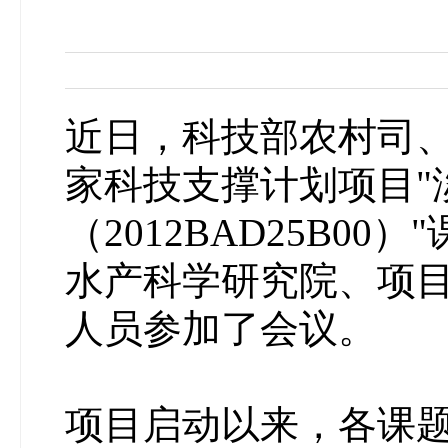
近日，科技部农村司、
家科技支撑计划项目"
（2012BAD25B
水产科学研究院、项
人员参加了会议。
项目启动以来，各课