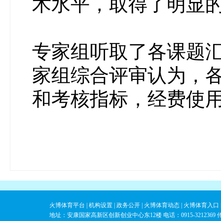
术水平，取得了明显
专家组听取了各课题
家组综合评审认为，
和考核指标，经费使
火博体育平台
|
机构设置
|
政务公开
|
火博体育动态
|
火博体育入口
地址：安康国家高新区创新创业中心东12楼 电话：0915-3212369 传真