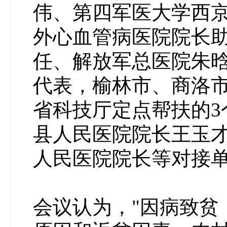
伟、第四军医大学西
外心血管病医院院长
任、解放军总医院朱
代表，榆林市、商洛
省科技厅定点帮扶的3
县人民医院院长王玉
人民医院院长等对接
会议认为，"因病致贫