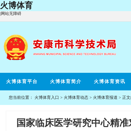
火博体育
|
网站无障碍
火博体育平台
火博体育简介
火博体育资讯
您当前位置：
火博体育入口
>
火博体育动态
>
火博体育报道
> 正
国家临床医学研究中心精准