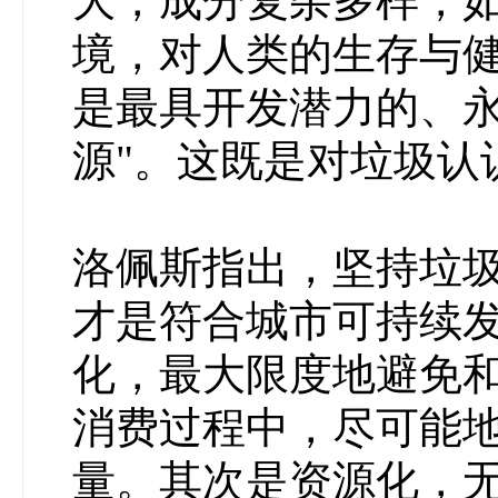
大，成分复杂多样，
境，对人类的生存与
是最具开发潜力的、永
源"。这既是对垃圾认
洛佩斯指出，坚持垃
才是符合城市可持续
化，最大限度地避免
消费过程中，尽可能
量。其次是资源化，