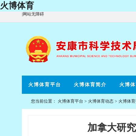
火博体育
|
网站无障碍
火博体育平台
火博体育简介
火博体
您当前位置：
火博体育平台
>
火博体育动态
>
火博体育
加拿大研究