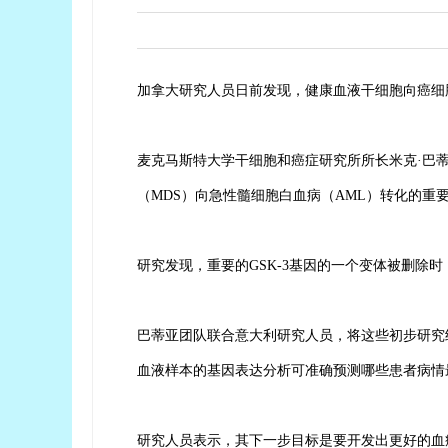
加拿大研究人员日前发现，健康血液干细胞向癌细
麦克马斯特大学干细胞和癌症研究所所长米克·巴
（MDS）向急性髓细胞白血病（AML）转化的重
研究发现，重要的GSK-3基因的一个变体被删除
巴蒂亚团队联合意大利研究人员，将这些初步研究
血液样本的基因表达分析可准确预测哪些患者病情
研究人员表示，其下一步目标是要开发出更好的血