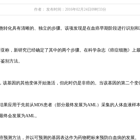
作者：
发布时间：2016年02月24日09时33分
胞转化具有清晰的、独立的步骤。该项发现是在血癌早期阶段进行识别和
蒂亚称，新研究已经确定了其中的两个步骤。在科学杂志《癌症细胞》上
要鉴别方法。
时，该基因的其他变体开始激活，但此时仍是非癌的。当该基因的第二个变
结果应用于先前从MDS患者（部分最终发展为AML）采集的人体血液样
最终会发展为AML。
癌预测方法，并以可预测的基因表达作为药物靶标来预防白血病的发展。